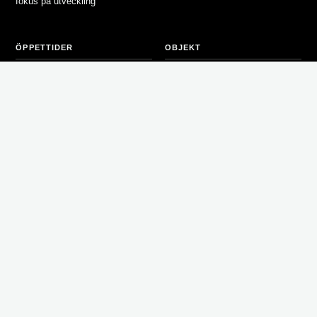
fokus på utveckling
ÖPPETTIDER
OBJEKT
Lediga lokaler
Måndag-torsdag 8.00-17.00
Hagakontoret
Fredag 8.00-15.00
Bostäder- inget ledigt
Lunchstängt 12.00-13.00
Våra fastigheter
FÖR HYRESGÄSTER
OM TVÄTTBJÖRNEN
Information hyresgäst bostad
Nyheter
Felanmälan
Om oss
Integritetspolicy
Arbeta hos oss
Kontakta oss
Teamet