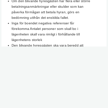
Om den blivande hyresgästen har flera eller större
betalningsanmärkningar eller skulder som kan
påverka förmågan att betala hyran, görs en
bedömning utifrån det enskilda fallet.
Inga för boendet negativa referenser får
förekomma Antalet personer som skall bo i
lägenheten skall vara rimligt i förhållande till
lägenhetens storlek
Den blivande hyresgästen ska vara beredd att
teckna hemförsäkring.
Före ett erbjudande om lägenhet kommer
kreditupplysning att tas om den sökandes
ekonomiska förhållanden inte är kända. Referenser
önskas från tidigare hyresvärd.
SÅ VÄLJER VI BLAND DE SOM SÖKT
Vi gör en första sortering av ansökningarna utifrån vår
uthyrningspolicy. Sedan bjuder vi in utvalda