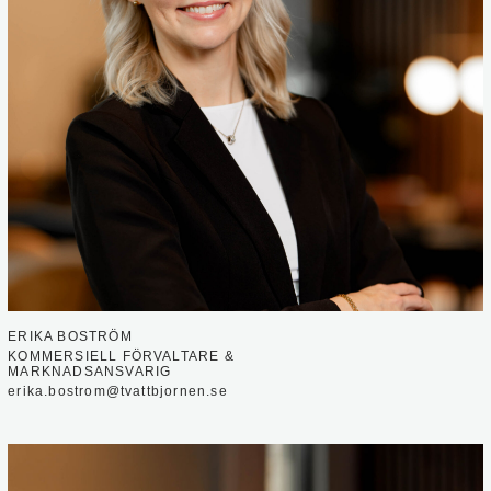
ERIKA BOSTRÖM
KOMMERSIELL FÖRVALTARE &
MARKNADSANSVARIG
erika.bostrom@tvattbjornen.se