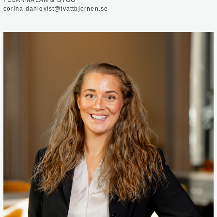
corina.dahlqvist@tvattbjornen.se