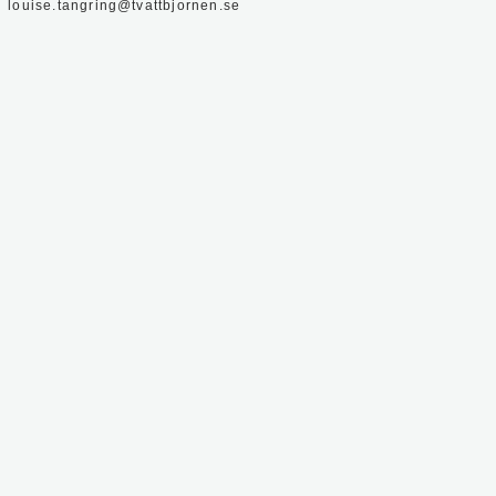
louise.tangring@tvattbjornen.se