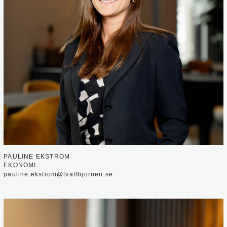
PAULINE EKSTRÖM
EKONOMI
pauline.ekstrom@tvattbjornen.se